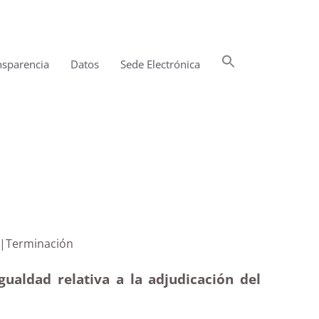
Buscar:
nsparencia
Datos
Sede Electrónica
Botón de búsqueda
un contrato|Terminación
gualdad relativa a la adjudicación del