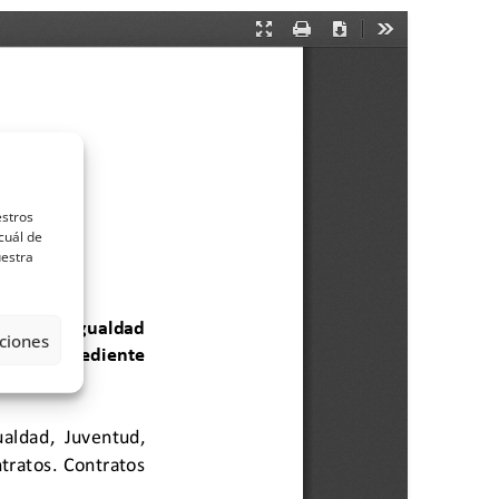
estros
cuál de
uestra
ciones