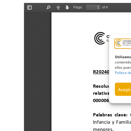
Utilizamo
contenido
ellas pued
Política d
Acepta