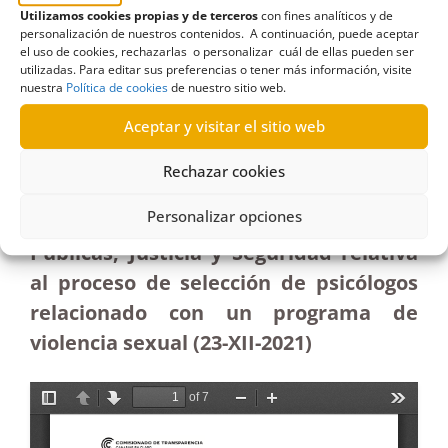
20/08/2024
Utilizamos cookies propias y de terceros
con fines analíticos y de
personalización de nuestros contenidos. A continuación, puede aceptar
el uso de cookies, rechazarlas o personalizar cuál de ellas pueden ser
Solicitud de información al Gobierno de Canarias
utilizadas. Para editar sus preferencias o tener más información, visite
sobre el proceso de selección de psicólogos
nuestra
Política de cookies
de nuestro sitio web.
relacionado con violencia sexual| Estimación
Aceptar y visitar el sitio web
Resolución estimatoria parcial sobre
Rechazar cookies
solicitud de información a la
Personalizar opciones
Consejería de Administraciones
Públicas, Justicia y Seguridad relativa
al proceso de selección de psicólogos
relacionado con un programa de
violencia sexual (23-XII-2021)