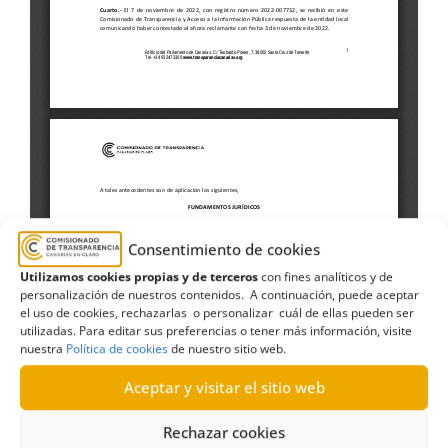
Consentimiento de cookies
Utilizamos cookies propias y de terceros
con fines analíticos y de
personalización de nuestros contenidos. A continuación, puede aceptar
el uso de cookies, rechazarlas o personalizar cuál de ellas pueden ser
utilizadas. Para editar sus preferencias o tener más información, visite
nuestra
Política de cookies
de nuestro sitio web.
administrativos
,
auxiliares
,
Cabildo de Tenerife
,
Estimación formal y terminación
,
funcionarios
Aceptar y visitar el sitio web
interinos
,
Lista de reserva
,
orden
,
programas
,
Rechazar cookies
Servicios
,
tareas