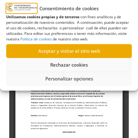
ingresar, por el sistema general de
Consentimiento de cookies
acceso libre, en el Cuerpo Superior de
Utilizamos cookies propias y de terceros
con fines analíticos y de
Administradores, Escala de
personalización de nuestros contenidos. A continuación, puede aceptar
Administradores Generales (01-04-2024)
el uso de cookies, rechazarlas o personalizar cuál de ellas pueden ser
utilizadas. Para editar sus preferencias o tener más información, visite
nuestra
Política de cookies
de nuestro sitio web.
Aceptar y visitar el sitio web
Rechazar cookies
Personalizar opciones