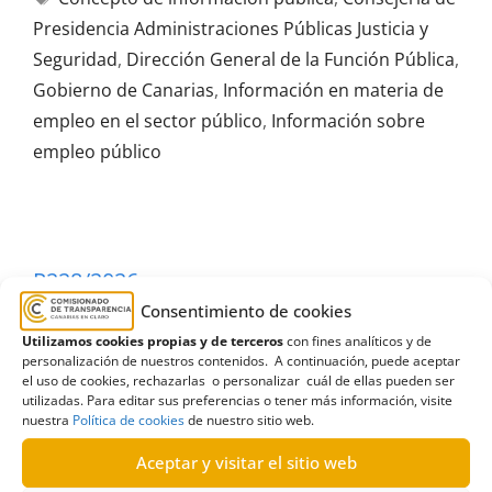
Presidencia Administraciones Públicas Justicia y
Seguridad
,
Dirección General de la Función Pública
,
Gobierno de Canarias
,
Información en materia de
empleo en el sector público
,
Información sobre
empleo público
R228/2026
Consentimiento de cookies
04/06/2026
Utilizamos cookies propias y de terceros
con fines analíticos y de
personalización de nuestros contenidos. A continuación, puede aceptar
Solicitud de información al Gobierno de Canarias
el uso de cookies, rechazarlas o personalizar cuál de ellas pueden ser
utilizadas. Para editar sus preferencias o tener más información, visite
relativa al funcionamiento de la bolsa de empleo
nuestra
Política de cookies
de nuestro sitio web.
de auxiliares | Estimatoria
Aceptar y visitar el sitio web
Leer más