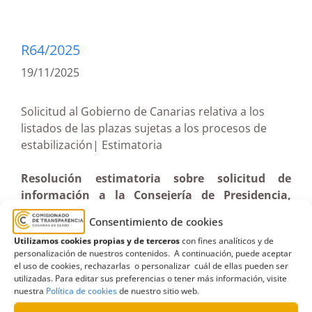
R64/2025
19/11/2025
Solicitud al Gobierno de Canarias relativa a los
listados de las plazas sujetas a los procesos de
estabilización| Estimatoria
Resolución estimatoria sobre solicitud de
información a la Consejería de Presidencia,
Administraciones Públicas, Justicia y Seguridad
Consentimiento de cookies
relativa a los listados de las plazas sujetas a
Utilizamos cookies propias y de terceros
con fines analíticos y de
procesos de estabilización (16-07-2025)
personalización de nuestros contenidos. A continuación, puede aceptar
el uso de cookies, rechazarlas o personalizar cuál de ellas pueden ser
utilizadas. Para editar sus preferencias o tener más información, visite
nuestra
Política de cookies
de nuestro sitio web.