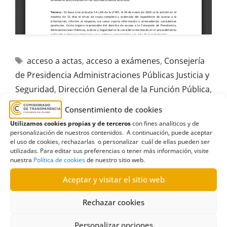
acceso a actas
,
acceso a exámenes
,
Consejería
de Presidencia Administraciones Públicas Justicia y
Seguridad
,
Dirección General de la Función Pública
,
empleo en el sector público
,
Estimación
,
Consentimiento de cookies
Estimatoria
,
Gobierno de Canarias
,
Proceso
Utilizamos cookies propias y de terceros
con fines analíticos y de
selectivo
personalización de nuestros contenidos. A continuación, puede aceptar
el uso de cookies, rechazarlas o personalizar cuál de ellas pueden ser
utilizadas. Para editar sus preferencias o tener más información, visite
nuestra
Política de cookies
de nuestro sitio web.
Aceptar y visitar el sitio web
R505/2022
Rechazar cookies
11/04/2023
Personalizar opciones