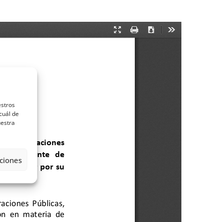
estros
cuál de
uestra
ciones