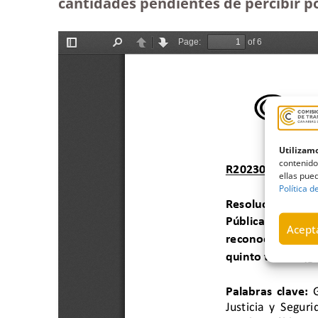
cantidades pendientes de percibir por
Utilizamo
contenido
ellas pued
Política d
Acepta