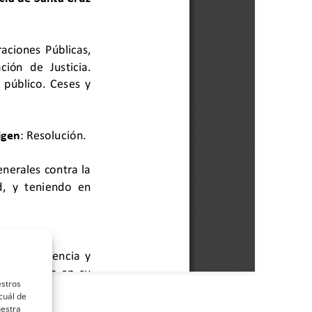
estros
cuál de
uestra