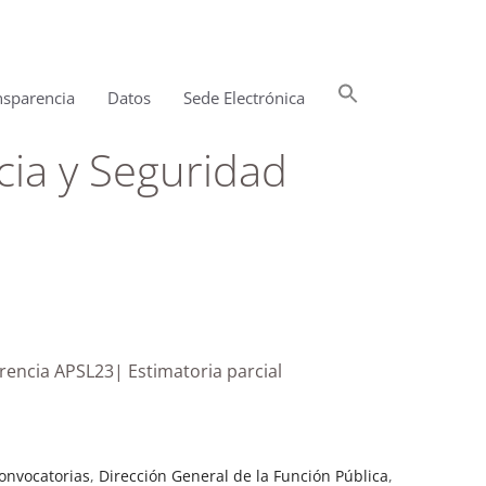
Buscar:
nsparencia
Datos
Sede Electrónica
Botón de búsqueda
cia y Seguridad
erencia APSL23| Estimatoria parcial
onvocatorias
,
Dirección General de la Función Pública
,