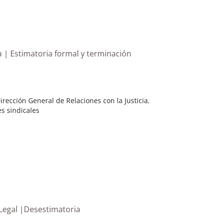
ia | Estimatoria formal y terminación
irección General de Relaciones con la Justicia
,
s sindicales
stituto de Medicina Legal |Desestimatoria