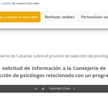
Públicas Justicia y Seguridad
,
Dirección General de Relaciones con 
e cookies
de nuestro sitio web.
o
,
Representantes sindicales
r y visitar el sitio web
Rechazar cookies
Personalizar op
bierno de Canarias sobre el proceso de selección de psicólo
 solicitud de información a la Consejería de 
cción de psicólogos relacionado con un progra