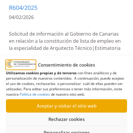
R604/2025
04/02/2026
Solicitud de información al Gobierno de Canarias
en relación a la constitución de lista de empleo en
la especialidad de Arquitecto Técnico|Estimatoria
Consentimiento de cookies
Resolución estimatoria sobre solicitud de
Utilizamos cookies propias y de terceros
con fines analíticos y de
información a la Consejería de Administraciones
personalización de nuestros contenidos. A continuación, puede aceptar
Públicas, Justicia y Seguridad relativa a
el uso de cookies, rechazarlas o personalizar cuál de ellas pueden ser
utilizadas. Para editar sus preferencias o tener más información, visite
resolución por la que se constituye una lista de
nuestra
Política de cookies
de nuestro sitio web.
empleo y los llamamientos de personal
funcionario interino del Cuerpo Facultativo de
Aceptar y visitar el sitio web
Técnicos de Grado Medio, Escala de Arquitectos
e Ingenieros Técnicos, Especialidad de
Rechazar cookies
Arquitectos Técnicos (Grupo A, Subgrupo A2).
Personalizar opciones