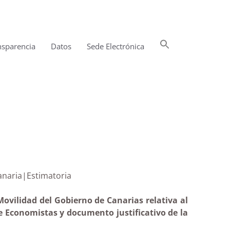
Buscar:
nsparencia
Datos
Sede Electrónica
Botón de búsqueda
al grancanaria|Estimatoria
Movilidad del Gobierno de Canarias relativa al
de Economistas y documento justificativo de la