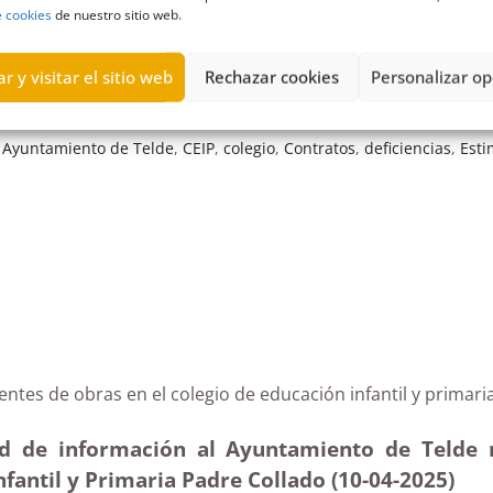
e cookies
de nuestro sitio web.
r y visitar el sitio web
Rechazar cookies
Personalizar op
,
Ayuntamiento de Telde
,
CEIP
,
colegio
,
Contratos
,
deficiencias
,
Esti
pedientes de obras en el colegio de educación infantil 
tud de información al Ayuntamiento de Telde r
nfantil y Primaria Padre Collado (10-04
-2025
)