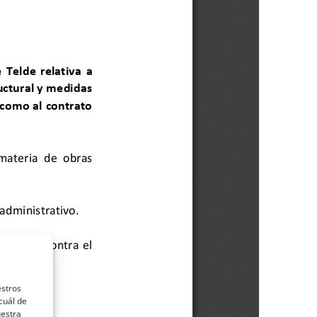
estros
cuál de
uestra