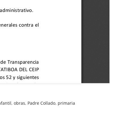
nfantil
,
obras
,
Padre Collado
,
primaria