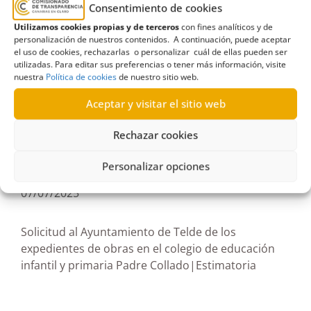
Consentimiento de cookies
Utilizamos cookies propias y de terceros
con fines analíticos y de
Actividad Física
,
Arona
,
CEIP
,
consejería
,
personalización de nuestros contenidos. A continuación, puede aceptar
deportes
,
Educación
,
educación infantil
,
el uso de cookies, rechazarlas o personalizar cuál de ellas pueden ser
utilizadas. Para editar sus preferencias o tener más información, visite
Estimatoria parcial
,
expediente
,
Formación
nuestra
Política de cookies
de nuestro sitio web.
profesional
,
obras
,
Óscar Domínguez
,
primaria
Aceptar y visitar el sitio web
Rechazar cookies
Personalizar opciones
R786/2024
07/07/2025
Solicitud al Ayuntamiento de Telde de los
expedientes de obras en el colegio de educación
infantil y primaria Padre Collado|Estimatoria