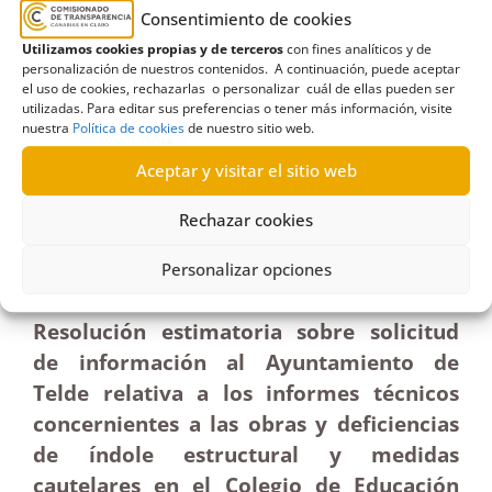
Consentimiento de cookies
Utilizamos cookies propias y de terceros
con fines analíticos y de
personalización de nuestros contenidos. A continuación, puede aceptar
el uso de cookies, rechazarlas o personalizar cuál de ellas pueden ser
utilizadas. Para editar sus preferencias o tener más información, visite
R785/2024
nuestra
Política de cookies
de nuestro sitio web.
15/09/2025
Aceptar y visitar el sitio web
Rechazar cookies
Solicitud al Ayuntamiento de Telde de informes
concernientes a actuaciones realizadas en el
Personalizar opciones
Colegio Padre Collado|Estimatoria
Resolución estimatoria sobre solicitud
de información al Ayuntamiento de
Telde relativa a los informes técnicos
concernientes a las obras y deficiencias
de índole estructural y medidas
cautelares en el Colegio de Educación