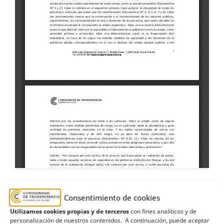
Consentimiento de cookies
árboles
,
Ayuntamiento de Firgas
,
colegio
,
Utilizamos cookies propias y de terceros
con fines analíticos y de
Estimatoria
,
Gran Canaria
,
palmeras
,
parque
,
poda
,
personalización de nuestros contenidos. A continuación, puede aceptar