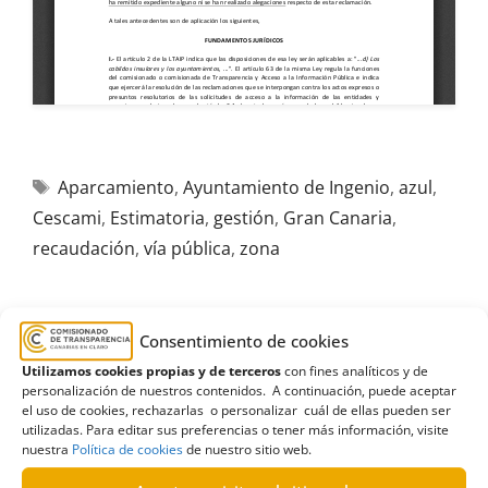
Aparcamiento
,
Ayuntamiento de Ingenio
,
azul
,
Cescami
,
Estimatoria
,
gestión
,
Gran Canaria
,
recaudación
,
vía pública
,
zona
Consentimiento de cookies
Utilizamos cookies propias y de terceros
con fines analíticos y de
R875/2024
personalización de nuestros contenidos. A continuación, puede aceptar
11/03/2025
el uso de cookies, rechazarlas o personalizar cuál de ellas pueden ser
utilizadas. Para editar sus preferencias o tener más información, visite
nuestra
Política de cookies
de nuestro sitio web.
Solicitud al Ayuntamiento de Las Palmas de Gran