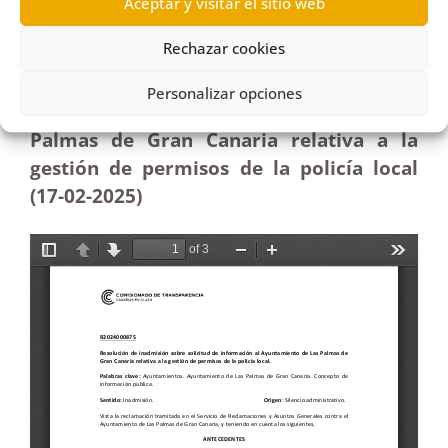
Aceptar y visitar el sitio web
Canaria sobre gestión de permisos de la policía
local |Inadmisión
Rechazar cookies
Resolución de inadmisión sobre solicitud
Personalizar opciones
de información al Ayuntamiento de Las
Palmas de Gran Canaria relativa a la
gestión de permisos de la policía local
(17-02
-2025)