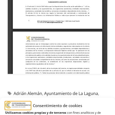
Adrián Alemán
,
Ayuntamiento de La Laguna
,
bibliotecas
,
Estimatoria
,
expediente
,
Tenerife
,
Consentimiento de cookies
trabajadores
,
Unión Sindical Obrera
,
USO
Utilizamos cookies propias y de terceros
con fines analíticos y de