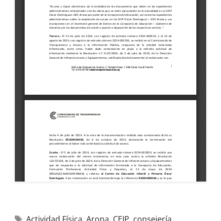
Actividad Física
,
Arona
,
CEIP
,
consejería
,