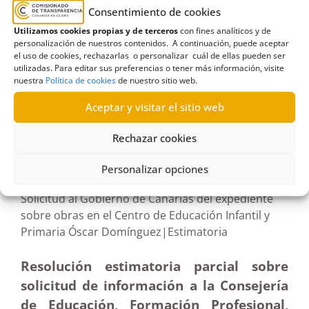
Consentimiento de cookies
Alumnos
,
Ayuntamiento de Telde
,
CEIP
,
colegio
,
Utilizamos cookies propias y de terceros
con fines analíticos y de
Contratos
,
deficiencias
,
Estimatoria
,
Gran Canaria
,
personalización de nuestros contenidos. A continuación, puede aceptar
Guatatiboa
,
obra
,
Padre Collado
,
primaria
el uso de cookies, rechazarlas o personalizar cuál de ellas pueden ser
utilizadas. Para editar sus preferencias o tener más información, visite
nuestra
Política de cookies
de nuestro sitio web.
Aceptar y visitar el sitio web
R466/2024
Rechazar cookies
15/07/2025
Personalizar opciones
Solicitud al Gobierno de Canarias del expediente
sobre obras en el Centro de Educación Infantil y
Primaria Óscar Domínguez|Estimatoria
Resolución estimatoria parcial sobre
solicitud de información a la Consejería
de Educación, Formación Profesional,