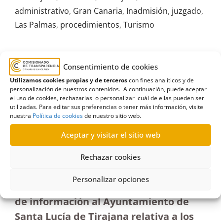
administrativo
,
Gran Canaria
,
Inadmisión
,
juzgado
,
Las Palmas
,
procedimientos
,
Turismo
Consentimiento de cookies
Utilizamos cookies propias y de terceros
con fines analíticos y de
R737_738_739/2023
personalización de nuestros contenidos. A continuación, puede aceptar
03/06/2024
el uso de cookies, rechazarlas o personalizar cuál de ellas pueden ser
utilizadas. Para editar sus preferencias o tener más información, visite
nuestra
Política de cookies
de nuestro sitio web.
Solicitud de información al Ayuntamiento de Santa
Aceptar y visitar el sitio web
Lucía de Tirajana sobre recursos contencioso-
administrativo de ciertos procedimientos|
Rechazar cookies
Estimatoria
Personalizar opciones
Resolución estimatoria sobre solicitud
de información al Ayuntamiento de
Santa Lucía de Tirajana relativa a los