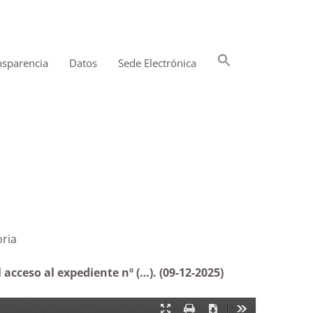
Buscar:
nsparencia
Datos
Sede Electrónica
Botón de búsqueda
o a expediente |Estimatoria
l acceso al expediente nº (…)
.
(09-12-2025)