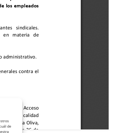
estros
cuál de
uestra