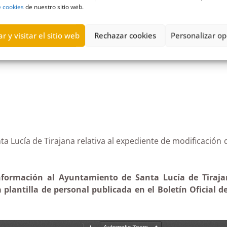
e cookies
de nuestro sitio web.
n el sector públic
,
estimatoria formal
,
Información de retribucion
r y visitar el sitio web
Rechazar cookies
Personalizar op
anta Lucía de Tirajana relativa al expediente de modific
información al Ayuntamiento de Santa Lucía de Tiraja
 plantilla de personal publicada en el Boletín Oficial d