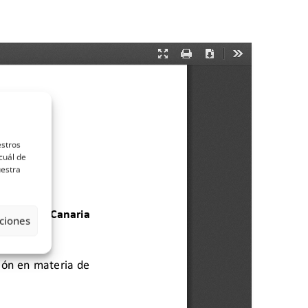
estros
cuál de
uestra
ciones