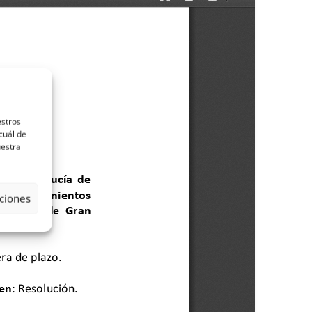
estros
cuál de
uestra
ciones