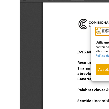
Utilizamo
contenido
ellas pued
Política d
Acepta