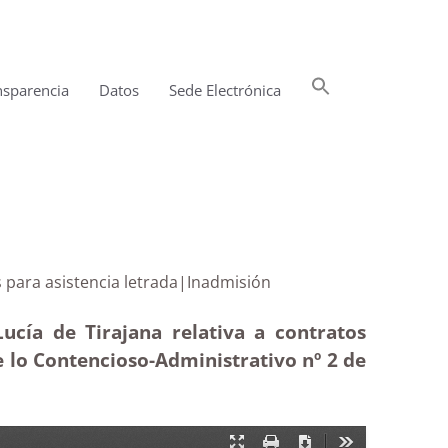
Buscar:
nsparencia
Datos
Sede Electrónica
Botón de búsqueda
trativos para asistencia letrada|Inadmisión
cía de Tirajana relativa a contratos
e lo Contencioso-Administrativo nº 2 de