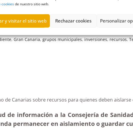
e cookies
de nuestro sitio web.
r y visitar el sitio web
Rechazar cookies
Personalizar op
diente
,
Gran Canaria
,
grupos municipales
,
inversiones
,
recursos
,
T
rno de Canarias sobre recursos para quienes deben aislars
ud de información a la Consejería de Sanidad
ienda permanecer en aislamiento o guardar cu