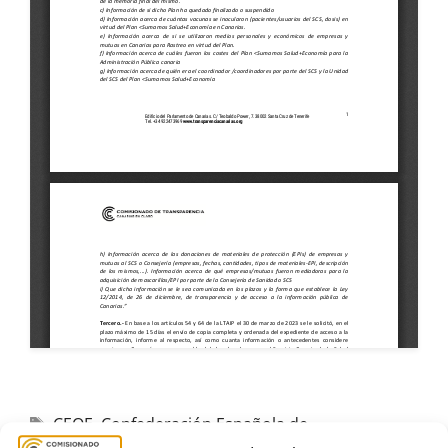
CEOE
,
Confederación Española de