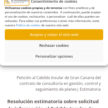
Organizaciones Empresariales
,
Consejería de
Consentimiento de cookies
Sanidad
,
Derecho de acceso
,
Dirección General de
Utilizamos cookies propias y de terceros
con fines analíticos y de
personalización de nuestros contenidos. A continuación, puede aceptar
Programas Asistenciales
,
Gobierno de Canarias
,
el uso de cookies, rechazarlas o personalizar cuál de ellas pueden ser
Plan Sumamos Salud + Economía
,
planes
,
Servicio
utilizadas. Para editar sus preferencias o tener más información, visite
nuestra
Política de cookies
de nuestro sitio web.
Canario de la Salud
Aceptar y visitar el sitio web
Rechazar cookies
R240/2022
Personalizar opciones
06/09/2022
Petición al Cabildo Insular de Gran Canaria del
contrato de consultoría en gestión, control y
seguimiento de planes| Estimatoria
Resolución estimatoria sobre solicitud