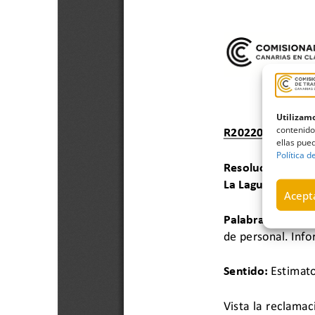
Utilizamo
contenido
ellas pued
Política d
Acepta