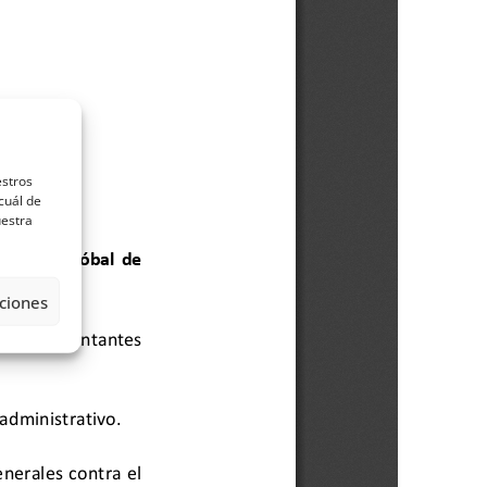
estros
cuál de
uestra
ciones