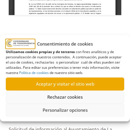
ASIPAL-CSL
,
asociación sindical independiente
Consentimiento de cookies
de Policías de las Administraciones Locales de
Utilizamos cookies propias y de terceros
con fines analíticos y de
Canarias
,
Ayuntamiento de Teguise
,
Estimatoria
,
personalización de nuestros contenidos. A continuación, puede aceptar
expediente
,
Lanzarote
,
Relación de Puestos de
el uso de cookies, rechazarlas o personalizar cuál de ellas pueden ser
utilizadas. Para editar sus preferencias o tener más información, visite
Trabajo
,
RPT
nuestra
Política de cookies
de nuestro sitio web.
Aceptar y visitar el sitio web
Rechazar cookies
R399/2024
Personalizar opciones
13/02/2025
Solicitud de información al Ayuntamiento de La