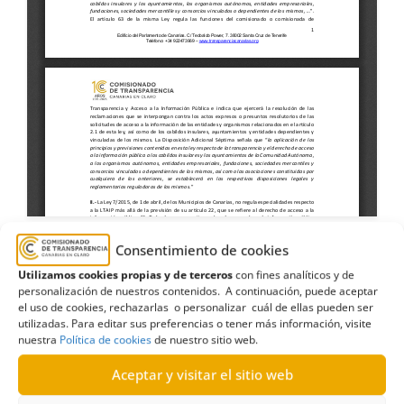
Consentimiento de cookies
Utilizamos cookies propias y de terceros
con fines analíticos y de
ASIPAL-CSL
,
asociación sindical independiente
personalización de nuestros contenidos. A continuación, puede aceptar
el uso de cookies, rechazarlas o personalizar cuál de ellas pueden ser
de Policías de las Administraciones Locales de
utilizadas. Para editar sus preferencias o tener más información, visite
Canarias
,
Ayuntamiento de San Cristóbal de La
nuestra
Política de cookies
de nuestro sitio web.
Laguna
,
Cargo
,
Estimatoria
,
funciones
,
Policía local
,
Aceptar y visitar el sitio web
Tenerife