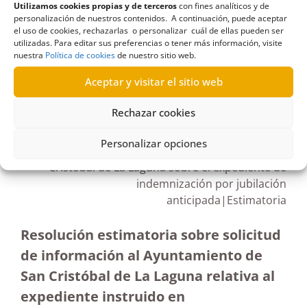
Utilizamos cookies propias y de terceros
con fines analíticos y de
Reclamación
personalización de nuestros contenidos. A continuación, puede aceptar
el uso de cookies, rechazarlas o personalizar cuál de ellas pueden ser
utilizadas. Para editar sus preferencias o tener más información, visite
nuestra
Política de cookies
de nuestro sitio web.
Aceptar y visitar el sitio web
R457/2022
05/04/2023
Rechazar cookies
Personalizar opciones
Petición de información al Ayuntamiento de San
Cristóbal de La Laguna sobre el expediente de
indemnización por jubilación
anticipada|Estimatoria
Resolución estimatoria sobre solicitud
de información al Ayuntamiento de
San Cristóbal de La Laguna relativa al
expediente instruido en