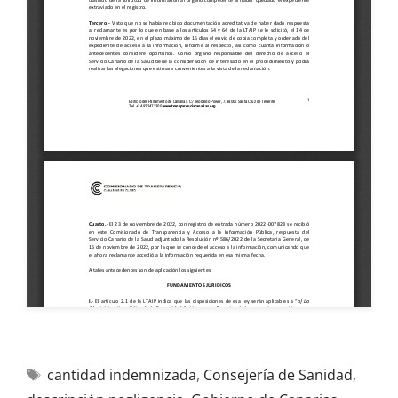
cantidad indemnizada
,
Consejería de Sanidad
,