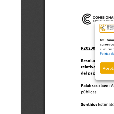
Utilizamo
contenido
ellas pued
Política d
Acepta