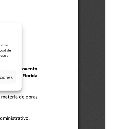
estros
cuál de
uestra
ciones