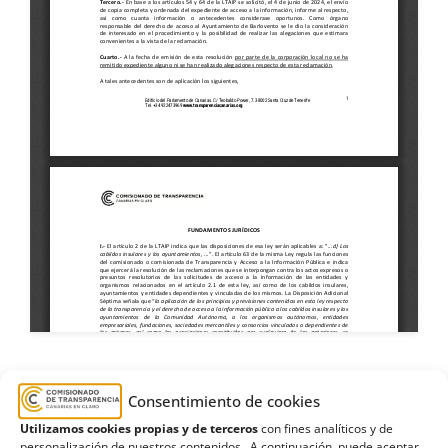
Ayuntamiento de Barlovento
,
depósito
,
Consentimiento de cookies
desmonte
,
Estimatoria
,
evaluación ambiental
,
Utilizamos cookies propias y de terceros
con fines analíticos y de
Informes
,
Los Camachos
,
pago
personalización de nuestros contenidos. A continuación, puede aceptar