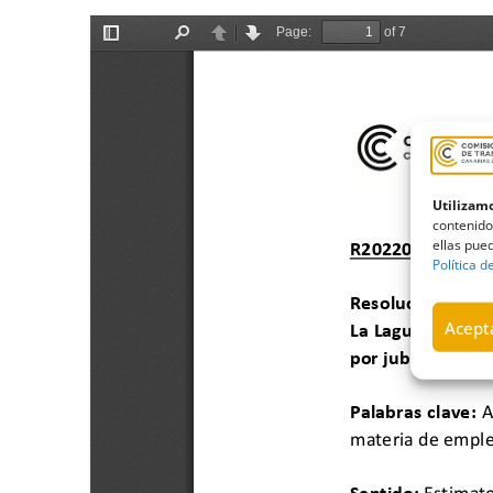
Utilizamo
contenido
ellas pued
Política d
Acepta