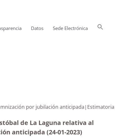
Buscar:
nsparencia
Datos
Sede Electrónica
Botón de búsqueda
emnización por jubilación anticipada|Estimatoria
tóbal de La Laguna relativa al
ón anticipada (24-01-2023)