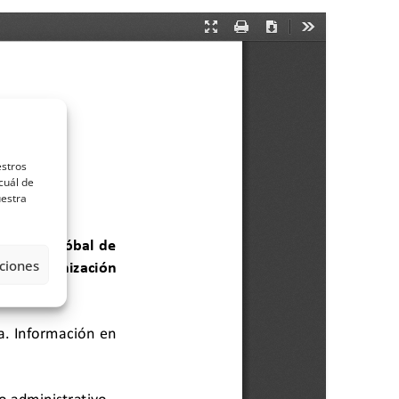
estros
cuál de
uestra
ciones