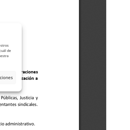
estros
cuál de
uestra
ciones