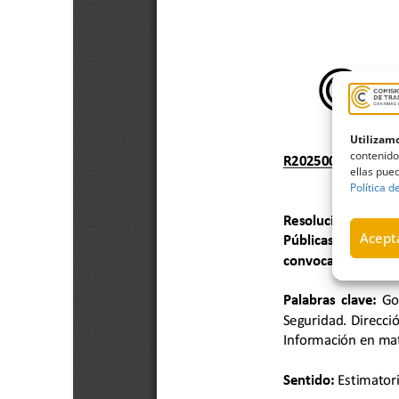
Utilizamo
contenido
ellas pued
Política d
Acepta