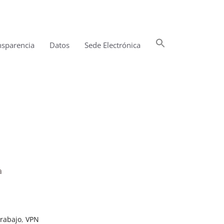
Buscar:
nsparencia
Datos
Sede Electrónica
Botón de búsqueda
a
trabajo
,
VPN