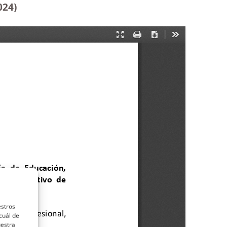
024)
estros
cuál de
uestra