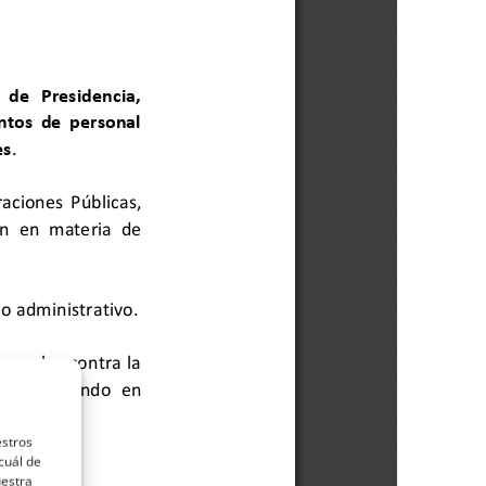
estros
cuál de
uestra