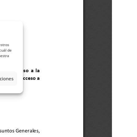
estros
cuál de
uestra
ciones