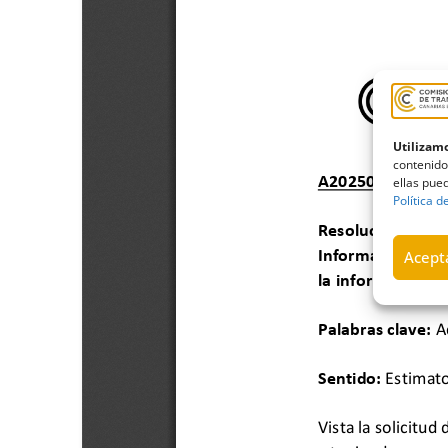
Utilizamo
contenido
ellas pued
Política d
Acepta