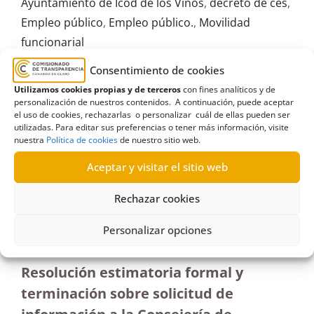
Ayuntamiento de Icod de los Vinos
,
decreto de ces
,
Empleo público
,
Empleo público.
,
Movilidad
funcionarial
Consentimiento de cookies
Utilizamos cookies propias y de terceros
con fines analíticos y de
personalización de nuestros contenidos. A continuación, puede aceptar
el uso de cookies, rechazarlas o personalizar cuál de ellas pueden ser
R24/2022
utilizadas. Para editar sus preferencias o tener más información, visite
nuestra
Política de cookies
de nuestro sitio web.
25/07/2022
Aceptar y visitar el sitio web
Petición de información a la Consejería de
Rechazar cookies
Administraciones Públicas sobre acceso y
aprobación del listado de peritos forenses|
Personalizar opciones
Estimatoria
Resolución estimatoria formal y
terminación sobre solicitud de