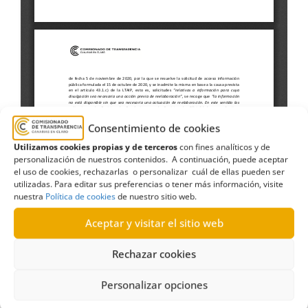
Consentimiento de cookies
Utilizamos cookies propias y de terceros
con fines analíticos y de
personalización de nuestros contenidos. A continuación, puede aceptar
el uso de cookies, rechazarlas o personalizar cuál de ellas pueden ser
utilizadas. Para editar sus preferencias o tener más información, visite
Anonimizada
,
Copias
,
diplomas
,
ESSSCAN
,
nuestra
Política de cookies
de nuestro sitio web.
gestión
,
Gobierno de Canarias
,
Informe
,
oficial
,
Aceptar y visitar el sitio web
procedimiento
,
Procedimientos y servicios
,
Reconocimiento
,
Reconocimiento oficial de cursos
,
Rechazar cookies
Revocación
Personalizar opciones