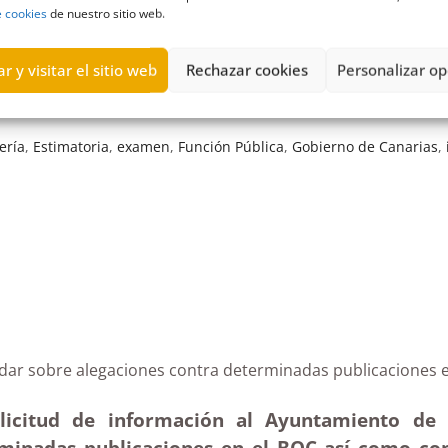
e cookies
de nuestro sitio web.
r y visitar el sitio web
Rechazar cookies
Personalizar op
ería
,
Estimatoria
,
examen
,
Función Pública
,
Gobierno de Canarias
,
e Gáldar sobre alegaciones contra determinadas publi
licitud de información al Ayuntamiento de 
minadas publicaciones en el BOC así como cont