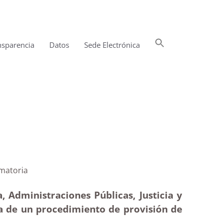
Buscar:
nsparencia
Datos
Sede Electrónica
Botón de búsqueda
ación|Estimatoria
, Administraciones Públicas, Justicia y
ria de un procedimiento de provisión de