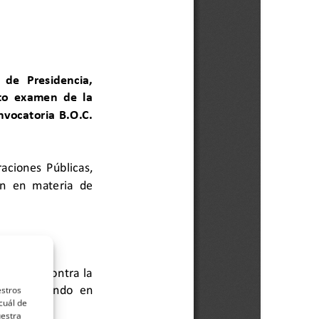
estros
cuál de
uestra