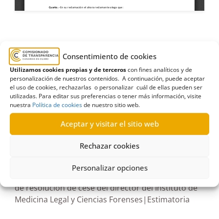
2018
,
Ayuntamiento de Santa María de Guía
,
Consentimiento de cookies
cese
,
enero
,
Estimatoria
,
Gran Canaria
,
listados
,
Utilizamos cookies propias y de terceros
con fines analíticos y de
nombramiento
,
secretarios
personalización de nuestros contenidos. A continuación, puede aceptar
el uso de cookies, rechazarlas o personalizar cuál de ellas pueden ser
utilizadas. Para editar sus preferencias o tener más información, visite
nuestra
Política de cookies
de nuestro sitio web.
Aceptar y visitar el sitio web
R157/2024
Rechazar cookies
14/08/2024
Personalizar opciones
Solicitud al Gobierno de Canarias de la propuesta
de resolución de cese del director del Instituto de
Medicina Legal y Ciencias Forenses|Estimatoria