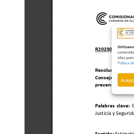
Utilizamo
contenido
ellas pued
Política d
Acepta