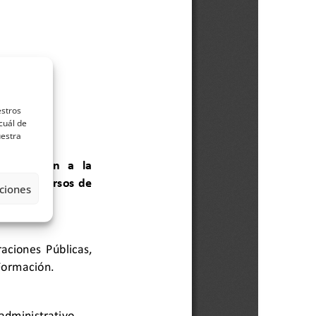
estros
cuál de
uestra
ciones