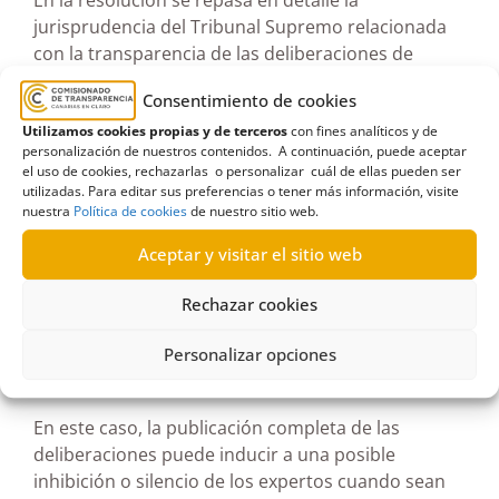
En la resolución se repasa en detalle la
jurisprudencia del Tribunal Supremo relacionada
con la transparencia de las deliberaciones de
órganos colegiados, así como los criterios
Consentimiento de cookies
mantenidos sobre lo que es información oficial y lo
Utilizamos cookies propias y de terceros
con fines analíticos y de
que es un borrador o información
personalización de nuestros contenidos. A continuación, puede aceptar
complementaria.
el uso de cookies, rechazarlas o personalizar cuál de ellas pueden ser
utilizadas. Para editar sus preferencias o tener más información, visite
nuestra
Política de cookies
de nuestro sitio web.
En cuanto a la información a la que no se reconoce
el derecho de acceso, las deliberaciones
Aceptar y visitar el sitio web
mantenidas por los expertos, se indica que el
derecho de acceso a la información no absoluto,
Rechazar cookies
está sometido a límites; y requiere en muchas
ocasiones la ponderación de los efectos negativos
Personalizar opciones
que puedan causar directa o colateralmente.
En este caso, la publicación completa de las
deliberaciones puede inducir a una posible
inhibición o silencio de los expertos cuando sean