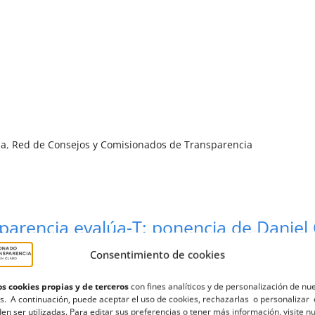
ia
,
Red de Consejos y Comisionados de Transparencia
parencia evalúa-T: ponencia de Daniel 
Consentimiento de cookies
s cookies propias y de terceros
con fines analíticos y de personalización de nu
s. A continuación, puede aceptar el uso de cookies, rechazarlas o personalizar 
encia de Canarias, intervino como ponente en el
en ser utilizadas. Para editar sus preferencias o tener más información, visite n