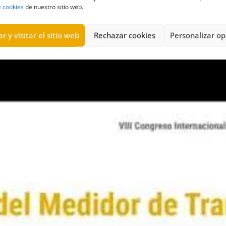
e cookies
de nuestro sitio web.
VIII Congreso Internacional de Transparencia y Go
sparencia
evalúa-T.
r y visitar el sitio web
Rechazar cookies
Personalizar op