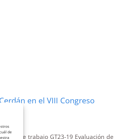
Cerdán en el VIII Congreso
estros
cuál de
 grupo de trabajo GT23-19 Evaluación de
uestra