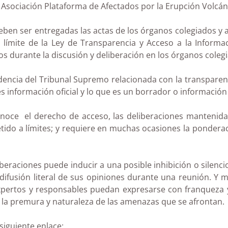
 Asociación Plataforma de Afectados por la Erupción Volcá
eben ser entregadas las actas de los órganos colegiados y a
límite de la Ley de Transparencia y Acceso a la Informaci
s durante la discusión y deliberación en los órganos coleg
rudencia del Tribunal Supremo relacionada con la transparen
es información oficial y lo que es un borrador o informaci
onoce el derecho de acceso, las deliberaciones mantenidas
tido a límites; y requiere en muchas ocasiones la pondera
iberaciones puede inducir a una posible inhibición o silen
 difusión literal de sus opiniones durante una reunión. Y 
expertos y responsables puedan expresarse con franqueza y
la premura y naturaleza de las amenazas que se afrontan.
siguiente enlace: