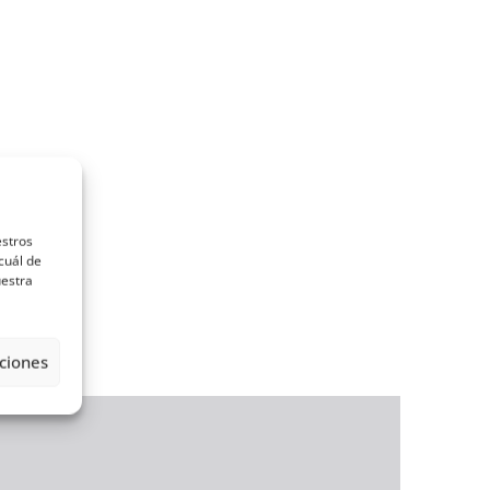
estros
cuál de
uestra
ciones