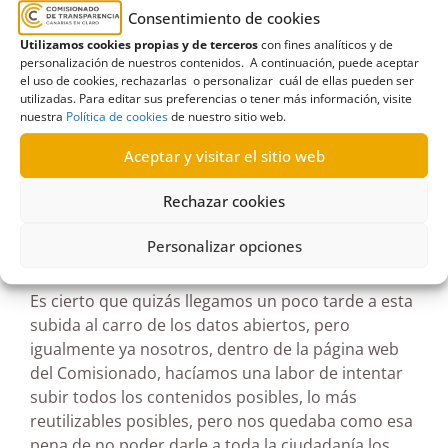
corporativa de cada entidad, en este caso, la del
Consentimiento de cookies
Comisionado de Transparencia, y visualmente
Utilizamos cookies propias y de terceros
con fines analíticos y de
quedará como una página web o un apartado más
personalización de nuestros contenidos. A continuación, puede aceptar
el uso de cookies, rechazarlas o personalizar cuál de ellas pueden ser
de la página web del Comisionado. Con la imagen
utilizadas. Para editar sus preferencias o tener más información, visite
corporativa del Comisionado, pero internamente
nuestra
Política de cookies
de nuestro sitio web.
cuelga de esta plataforma, CKAN.
Aceptar y visitar el sitio web
Rechazar cookies
¿Cuáles son las ventajas de abrir los datos de
Personalizar opciones
esta manera?
Es cierto que quizás llegamos un poco tarde a esta
subida al carro de los datos abiertos, pero
igualmente ya nosotros, dentro de la página web
del Comisionado, hacíamos una labor de intentar
subir todos los contenidos posibles, lo más
reutilizables posibles, pero nos quedaba como esa
pena de no poder darle a toda la ciudadanía los