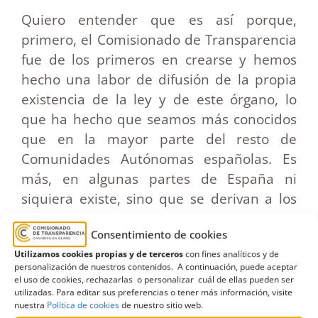
Quiero entender que es así porque,
primero, el Comisionado de Transparencia
fue de los primeros en crearse y hemos
hecho una labor de difusión de la propia
existencia de la ley y de este órgano, lo
que ha hecho que seamos más conocidos
que en la mayor parte del resto de
Comunidades Autónomas españolas. Es
más, en algunas partes de España ni
siquiera existe, sino que se derivan a los
ciudadanos al Consejo Estatal. Entonces,
Consentimiento de cookies
fruto de eso y de nuestra insistencia, creo
Utilizamos cookies propias y de terceros
con fines analíticos y de
que ha sido más conocido y utilizado. De
personalización de nuestros contenidos. A continuación, puede aceptar
hecho, ha empezado a ser utilizado por los
el uso de cookies, rechazarlas o personalizar cuál de ellas pueden ser
utilizadas. Para editar sus preferencias o tener más información, visite
propios funcionarios para temas de
nuestra
Política de cookies
de nuestro sitio web.
asuntos de personal, posiciones,