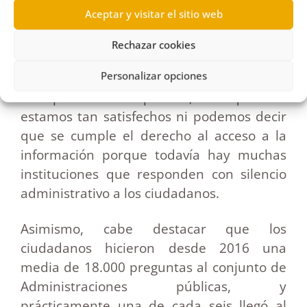
de Transparencia de Canarias, que es
Aceptar y visitar el sitio web
único en España, con el que logramos las
340 evaluaciones a todo el sector público
Rechazar cookies
de las Islas. Esto ha dado lugar a que todas
Personalizar opciones
ellas hayan llegado a unos niveles de
transparencia aceptables, aunque no
estamos tan satisfechos ni podemos decir
que se cumple el derecho al acceso a la
información porque todavía hay muchas
instituciones que responden con silencio
administrativo a los ciudadanos.
Asimismo, cabe destacar que los
ciudadanos hicieron desde 2016 una
media de 18.000 preguntas al conjunto de
Administraciones públicas, y
prácticamente una de cada seis llegó al