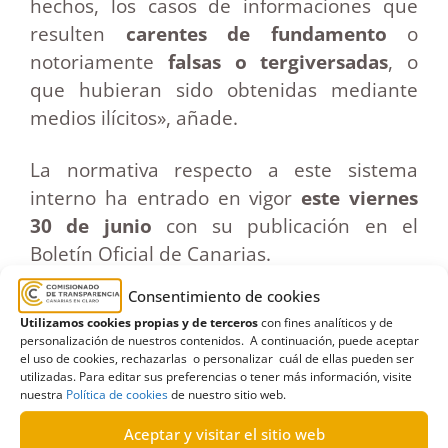
hechos, los casos de informaciones que
resulten
carentes de fundamento
o
notoriamente
falsas o tergiversadas
, o
que hubieran sido obtenidas mediante
medios ilícitos», añade.
La normativa respecto a este sistema
interno ha entrado en vigor
este viernes
30 de junio
con su publicación en el
Boletín Oficial de Canarias.
Consentimiento de cookies
Utilizamos cookies propias y de terceros
con fines analíticos y de
personalización de nuestros contenidos. A continuación, puede aceptar
Noticia reproducida de:
el uso de cookies, rechazarlas o personalizar cuál de ellas pueden ser
https://www.atlanticohoy.com/politica/co
utilizadas. Para editar sus preferencias o tener más información, visite
misionado-transparencia-
nuestra
Política de cookies
de nuestro sitio web.
confidencialidad-irregularidades-
Aceptar y visitar el sitio web
represalias_1518751_102.html