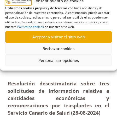
Consentimiento de cookies
Utilizamos cookies propias y de terceros
con fines analíticos y de
personalización de nuestros contenidos. A continuación, puede aceptar
el uso de cookies, rechazarlas o personalizar cuál de ellas pueden ser
utilizadas. Para editar sus preferencias o tener más información, visite
nuestra
Política de cookies
de nuestro sitio web.
R507/604/662/2023
13/09/2024
Aceptar y visitar el sitio web
Rechazar cookies
Solicitudes de información sobre cantidades
económicas y remuneraciones por trasplantes en
Personalizar opciones
el Servicio Canario de la Salud|Desestimatoria
Resolución desestimatoria sobre tres
solicitudes de información relativa a
cantidades económicas y
remuneraciones por trasplantes en el
Servicio Canario de Salud (28-08-2024)