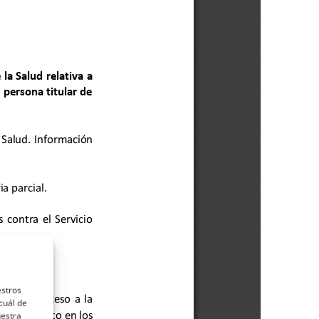
estros
cuál de
uestra