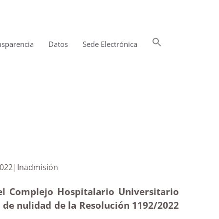
Buscar:
nsparencia
Datos
Sede Electrónica
Botón de búsqueda
lución de 2022|Inadmisión
l Complejo Hospitalario Universitario
n de nulidad de la Resolución 1192/2022