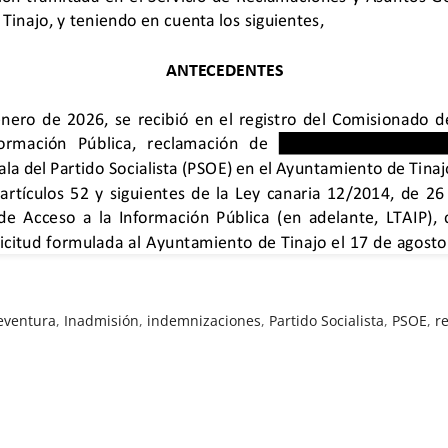
eventura
,
Inadmisión
,
indemnizaciones
,
Partido Socialista
,
PSOE
,
r