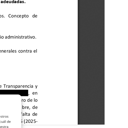
estros
cuál de
uestra