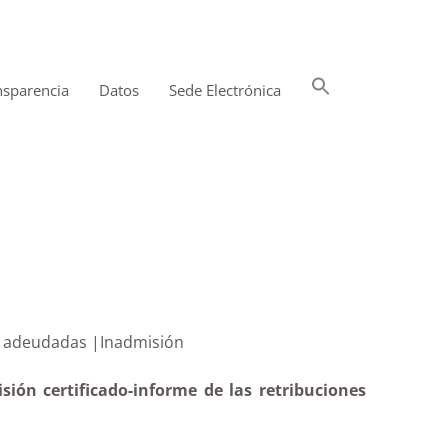
Buscar:
nsparencia
Datos
Sede Electrónica
Botón de búsqueda
ercibidas y adeudadas |Inadmisión
ión certificado-informe de las retribuciones