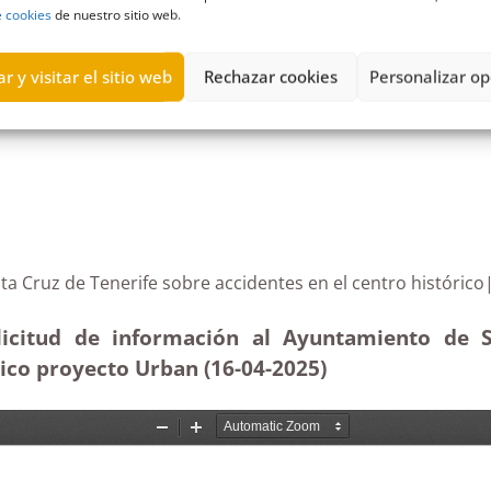
e cookies
de nuestro sitio web.
,
Fuerteventura
,
Inadmisión
,
indemnizaciones
,
Partido Socialista
,
P
r y visitar el sitio web
Rechazar cookies
Personalizar op
 Santa Cruz de Tenerife sobre accidentes en el centro
icitud de información al Ayuntamiento de S
rico proyecto Urban (16-04
-2025
)