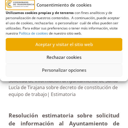
Consentimiento de cookies
Tirajana
,
decreto de alcaldía
,
empleo en el sector
Utilizamos cookies propias y de terceros
con fines analíticos y de
público
,
Estimación
,
Estimatoria
,
Información de
personalización de nuestros contenidos. A continuación, puede aceptar
retribuciones
,
retribuciones
el uso de cookies, rechazarlas o personalizar cuál de ellas pueden ser
utilizadas. Para editar sus preferencias o tener más información, visite
nuestra
Política de cookies
de nuestro sitio web.
Aceptar y visitar el sitio web
R542/2023
Rechazar cookies
10/04/2024
Personalizar opciones
Solicitud de información al Ayuntamiento de Santa
Lucía de Tirajana sobre decreto de constitución de
equipo de trabajo| Estimatoria
Resolución estimatoria sobre solicitud
de información al Ayuntamiento de